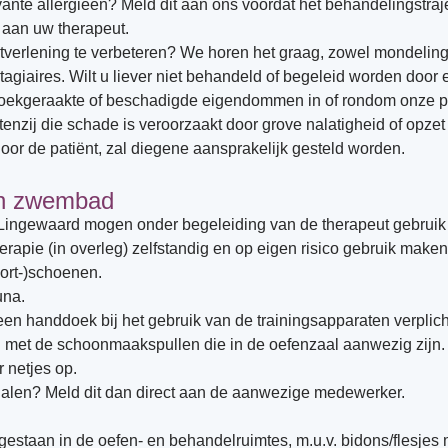
vante allergieën? Meld dit aan ons voordat het behandelingstraje
 aan uw therapeut.
erlening te verbeteren? We horen het graag, zowel mondeling al
tagiaires. Wilt u liever niet behandeld of begeleid worden door
zoekgeraakte of beschadigde eigendommen in of rondom onze pra
enzij die schade is veroorzaakt door grove nalatigheid of opzet
oor de patiënt, zal diegene aansprakelijk gesteld worden.
en zwembad
 Lingewaard mogen onder begeleiding van de therapeut gebruik
rapie (in overleg) zelfstandig en op eigen risico gebruik maken v
ort-)schoenen.
una.
een handdoek bij het gebruik van de trainingsapparaten verplich
n met de schoonmaakspullen die in de oefenzaal aanwezig zijn.
 netjes op.
ialen? Meld dit dan direct aan de aanwezige medewerker.
egestaan in de oefen- en behandelruimtes, m.u.v. bidons/flesjes 