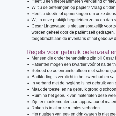
Heeft u een niet-reanimeren verklaring of rele
Wilt u de oefeningen op papier? Vraag dit dan
Heeft u ideeën of opmerkingen om onze dienstv
Wij in onze praktijk begeleiden zo nu en dan s
Cesar Lingewaard is niet aansprakelijk voor 
worden geheel door de patiënt zelf gedragen, t
toegebracht aan de inventaris of het gebouw d
Regels voor gebruik oefenzaal 
Mensen die onder behandeling zijn bij Cesar
Patiënten mogen een kwartier vóór of na de the
Betreed de oefenruimte alleen met schone (sp
Badkleding is verplicht in het zwembad en sa
In verband met de hygiëne is het gebruik van 
Maak de toestellen na gebruik grondig schoo
Ruim na het gebruik van materialen deze weer
Zijn er mankementen aan apparatuur of mater
Roken is in al onze ruimtes verboden.
Het nuttigen van eet- en drinkwaren is niet to